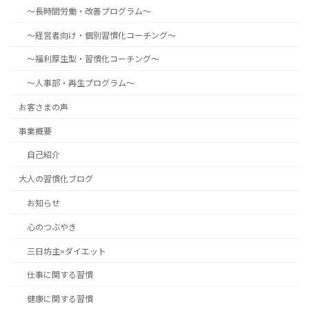
～長時間労働・改善プログラム～
～経営者向け・個別習慣化コーチング～
～福利厚生型・習慣化コーチング～
～人事部・再生プログラム～
お客さまの声
事業概要
自己紹介
大人の習慣化ブログ
お知らせ
心のつぶやき
三日坊主×ダイエット
仕事に関する習慣
健康に関する習慣