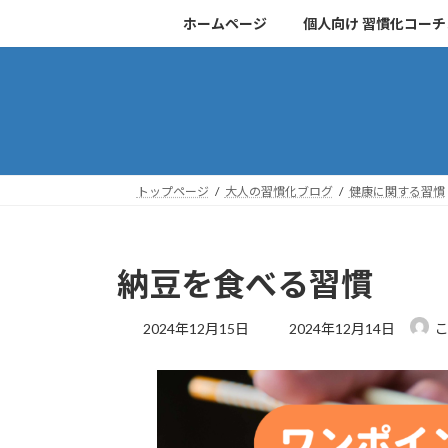
コ
ナ
ホームページ
個人向け 習慣化コー
ン
ビ
テ
ゲ
ン
ー
ツ
シ
へ
ョ
ス
ン
キ
に
トップページ
大人の習慣化ブログ
健康に関する習慣
ッ
移
プ
動
納豆を食べる習慣
最
2024年12月15日
2024年12月14日
終
更
新
日
時
: