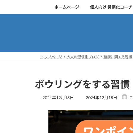
コ
ナ
ホームページ
個人向け 習慣化コー
ン
ビ
テ
ゲ
ン
ー
ツ
シ
へ
ョ
ス
ン
キ
に
トップページ
大人の習慣化ブログ
健康に関する習慣
ッ
移
プ
動
ボウリングをする習慣
最
2024年12月13日
2024年12月18日
終
更
新
日
時
: