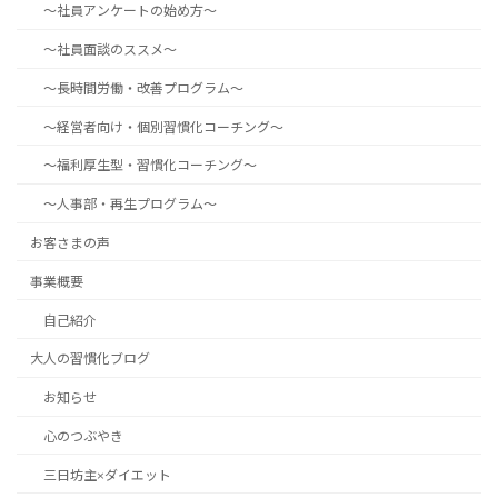
～社員アンケートの始め方～
～社員面談のススメ～
～長時間労働・改善プログラム～
～経営者向け・個別習慣化コーチング～
～福利厚生型・習慣化コーチング～
～人事部・再生プログラム～
お客さまの声
事業概要
自己紹介
大人の習慣化ブログ
お知らせ
心のつぶやき
三日坊主×ダイエット