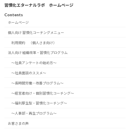
習慣化エターナルラボ ホームページ
Contents
ホームページ
個人向け 習慣化コーチングメニュー
利用規約 （個人さま向け）
法人向け 組織改革・習慣化プログラム
～社員アンケートの始め方～
～社員面談のススメ～
～長時間労働・改善プログラム～
～経営者向け・個別習慣化コーチング～
～福利厚生型・習慣化コーチング～
～人事部・再生プログラム～
お客さまの声