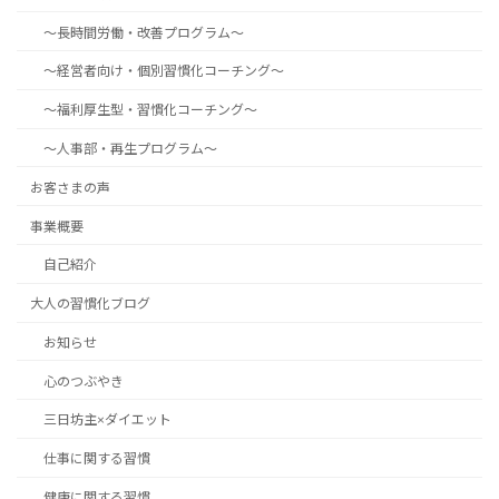
～長時間労働・改善プログラム～
～経営者向け・個別習慣化コーチング～
～福利厚生型・習慣化コーチング～
～人事部・再生プログラム～
お客さまの声
事業概要
自己紹介
大人の習慣化ブログ
お知らせ
心のつぶやき
三日坊主×ダイエット
仕事に関する習慣
健康に関する習慣