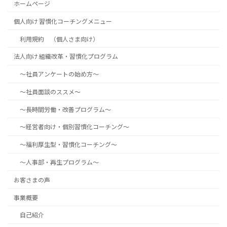
ホームページ
個人向け 習慣化コーチングメニュー
利用規約 （個人さま向け）
法人向け 組織改革・習慣化プログラム
～社員アンケートの始め方～
～社員面談のススメ～
～長時間労働・改善プログラム～
～経営者向け・個別習慣化コーチング～
～福利厚生型・習慣化コーチング～
～人事部・再生プログラム～
お客さまの声
事業概要
自己紹介