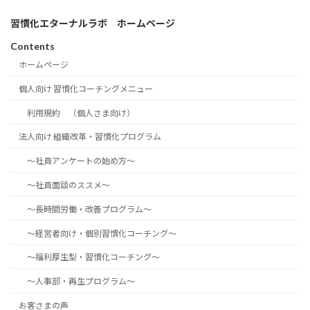
習慣化エターナルラボ ホームページ
Contents
ホームページ
個人向け 習慣化コーチングメニュー
利用規約 （個人さま向け）
法人向け 組織改革・習慣化プログラム
～社員アンケートの始め方～
～社員面談のススメ～
～長時間労働・改善プログラム～
～経営者向け・個別習慣化コーチング～
～福利厚生型・習慣化コーチング～
～人事部・再生プログラム～
お客さまの声