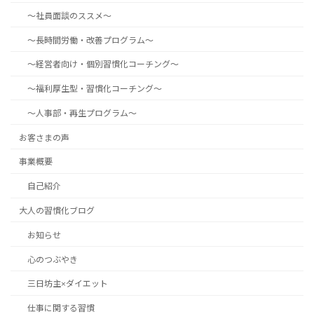
～社員面談のススメ～
～長時間労働・改善プログラム～
～経営者向け・個別習慣化コーチング～
～福利厚生型・習慣化コーチング～
～人事部・再生プログラム～
お客さまの声
事業概要
自己紹介
大人の習慣化ブログ
お知らせ
心のつぶやき
三日坊主×ダイエット
仕事に関する習慣