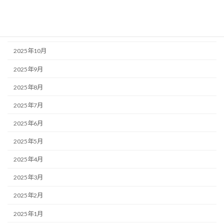
2025年12月
2025年11月
2025年10月
2025年9月
2025年8月
2025年7月
2025年6月
2025年5月
2025年4月
2025年3月
2025年2月
2025年1月