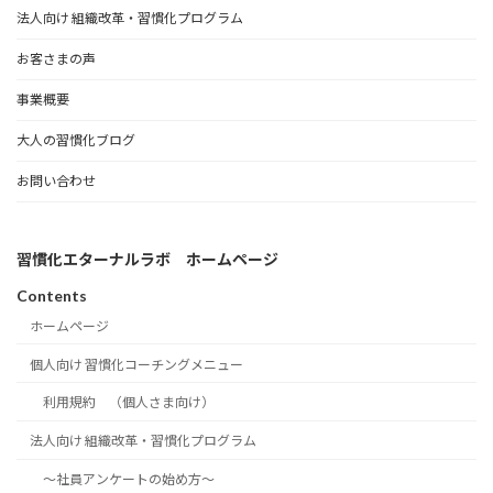
法人向け 組織改革・習慣化プログラム
お客さまの声
事業概要
大人の習慣化ブログ
お問い合わせ
習慣化エターナルラボ ホームページ
Contents
ホームページ
個人向け 習慣化コーチングメニュー
利用規約 （個人さま向け）
法人向け 組織改革・習慣化プログラム
～社員アンケートの始め方～