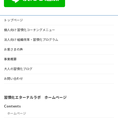
トップページ
個人向け 習慣化コーチングメニュー
法人向け 組織改革・習慣化プログラム
お客さまの声
事業概要
大人の習慣化ブログ
お問い合わせ
習慣化エターナルラボ ホームページ
Contents
ホームページ