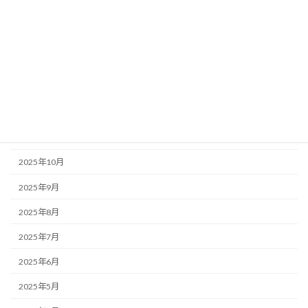
2026年4月
2026年3月
2026年2月
2026年1月
2025年12月
2025年11月
2025年10月
2025年9月
2025年8月
2025年7月
2025年6月
2025年5月