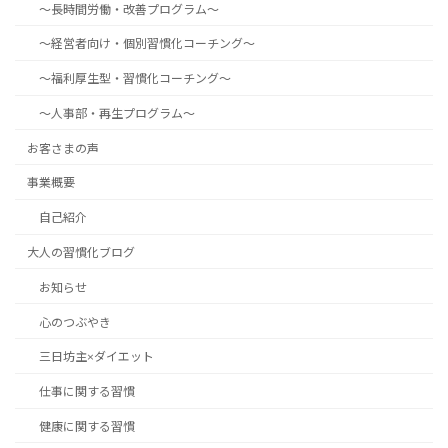
～長時間労働・改善プログラム～
～経営者向け・個別習慣化コーチング～
～福利厚生型・習慣化コーチング～
～人事部・再生プログラム～
お客さまの声
事業概要
自己紹介
大人の習慣化ブログ
お知らせ
心のつぶやき
三日坊主×ダイエット
仕事に関する習慣
健康に関する習慣