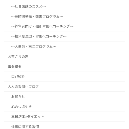
～社員面談のススメ～
～長時間労働・改善プログラム～
～経営者向け・個別習慣化コーチング～
～福利厚生型・習慣化コーチング～
～人事部・再生プログラム～
お客さまの声
事業概要
自己紹介
大人の習慣化ブログ
お知らせ
心のつぶやき
三日坊主×ダイエット
仕事に関する習慣