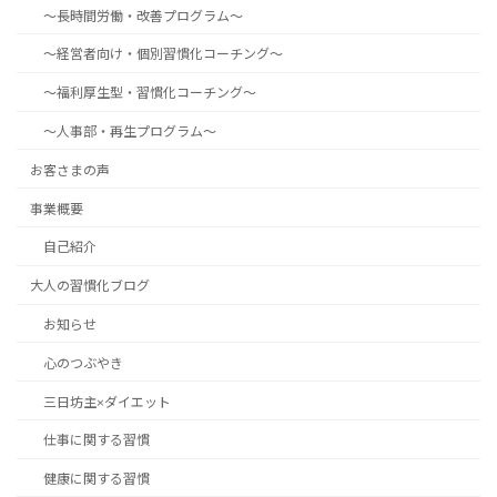
～長時間労働・改善プログラム～
～経営者向け・個別習慣化コーチング～
～福利厚生型・習慣化コーチング～
～人事部・再生プログラム～
お客さまの声
事業概要
自己紹介
大人の習慣化ブログ
お知らせ
心のつぶやき
三日坊主×ダイエット
仕事に関する習慣
健康に関する習慣