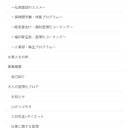
～社員面談のススメ～
～長時間労働・改善プログラム～
～経営者向け・個別習慣化コーチング～
～福利厚生型・習慣化コーチング～
～人事部・再生プログラム～
お客さまの声
事業概要
自己紹介
大人の習慣化ブログ
お知らせ
心のつぶやき
三日坊主×ダイエット
仕事に関する習慣