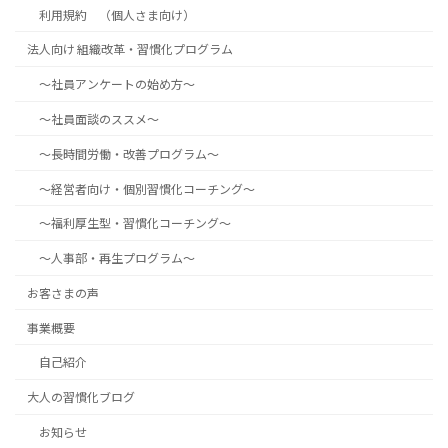
利用規約 （個人さま向け）
法人向け 組織改革・習慣化プログラム
～社員アンケートの始め方～
～社員面談のススメ～
～長時間労働・改善プログラム～
～経営者向け・個別習慣化コーチング～
～福利厚生型・習慣化コーチング～
～人事部・再生プログラム～
お客さまの声
事業概要
自己紹介
大人の習慣化ブログ
お知らせ