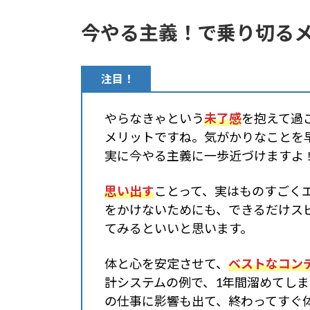
今やる主義！で乗り切る
注目！
やらなきゃという
未了感
を抱えて過
メリットですね。気がかりなことを
実に
今やる主義に
一歩近づけますよ
思い出す
ことって、実はものすごく
をかけないためにも、できるだけス
てみるといいと思います。
体と心を安定させて、
ベストなコン
計システムの例で、1年間溜めてし
の仕事に影響も出て、終わってすぐ