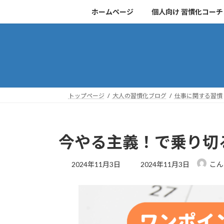
コ
ナ
ホームページ
個人向け 習慣化コー
ン
ビ
テ
ゲ
ン
ー
ツ
シ
へ
ョ
ス
ン
キ
に
トップページ
大人の習慣化ブログ
仕事に関する習慣
ッ
移
プ
動
今やる主義！で乗り切
最
2024年11月3日
2024年11月3日
こん
終
更
新
日
時
: