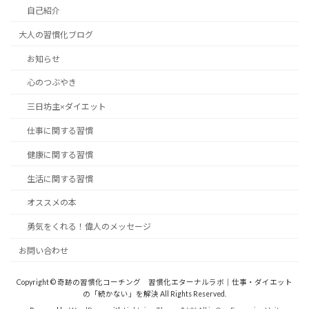
自己紹介
大人の習慣化ブログ
お知らせ
心のつぶやき
三日坊主×ダイエット
仕事に関する習慣
健康に関する習慣
生活に関する習慣
オススメの本
勇気をくれる！偉人のメッセージ
お問い合わせ
Copyright © 奇跡の習慣化コーチング 習慣化エターナルラボ｜仕事・ダイエット
の「続かない」を解決 All Rights Reserved.