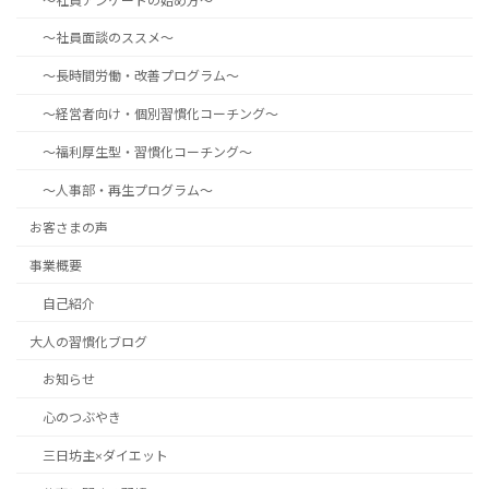
～社員アンケートの始め方～
～社員面談のススメ～
～長時間労働・改善プログラム～
～経営者向け・個別習慣化コーチング～
～福利厚生型・習慣化コーチング～
～人事部・再生プログラム～
お客さまの声
事業概要
自己紹介
大人の習慣化ブログ
お知らせ
心のつぶやき
三日坊主×ダイエット