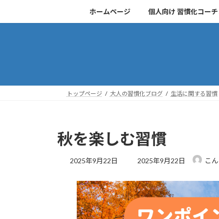
コ
ナ
ホームページ
個人向け 習慣化コー
ン
ビ
テ
ゲ
ン
ー
ツ
シ
へ
ョ
ス
ン
キ
に
トップページ
大人の習慣化ブログ
生活に関する習慣
ッ
移
プ
動
秋を楽しむ習慣
最
2025年9月22日
2025年9月22日
こん
終
更
新
日
時
: