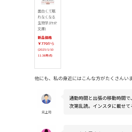
面白くて眠
れなくなる
生物学 (PHP
文庫)
新品価格
￥770
から
(2025/1/10
11:38時点)
他にも、私の身近にはこんな方がたくさんい
通勤時間と出張の移動時間で
次第乱読。インスタに載せて
元上司