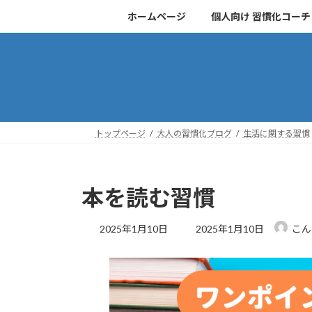
コ
ナ
ホームページ
個人向け 習慣化コー
ン
ビ
テ
ゲ
ン
ー
ツ
シ
へ
ョ
ス
ン
キ
に
トップページ
大人の習慣化ブログ
生活に関する習慣
ッ
移
プ
動
本を読む習慣
最
2025年1月10日
2025年1月10日
こん
終
更
新
日
時
: