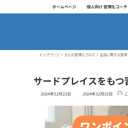
コ
ナ
ホームページ
個人向け 習慣化コー
ン
ビ
テ
ゲ
ン
ー
ツ
シ
へ
ョ
ス
ン
キ
に
トップページ
大人の習慣化ブログ
生活に関する習慣
ッ
移
プ
動
サードプレイスをもつ
最
2024年12月22日
2024年12月22日
終
更
新
日
時
: