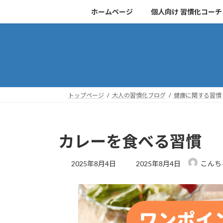
コ
ナ
ホームページ
個人向け 習慣化コー
ン
ビ
テ
ゲ
ン
ー
ツ
シ
へ
ョ
ス
ン
キ
に
トップページ
大人の習慣化ブログ
健康に関する習慣
ッ
移
プ
動
カレーを食べる習慣
最
2025年8月4日
2025年8月4日
こんち
終
更
新
日
時
: