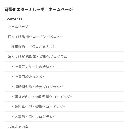
習慣化エターナルラボ ホームページ
Contents
ホームページ
個人向け 習慣化コーチングメニュー
利用規約 （個人さま向け）
法人向け 組織改革・習慣化プログラム
～社員アンケートの始め方～
～社員面談のススメ～
～長時間労働・改善プログラム～
～経営者向け・個別習慣化コーチング～
～福利厚生型・習慣化コーチング～
～人事部・再生プログラム～
お客さまの声