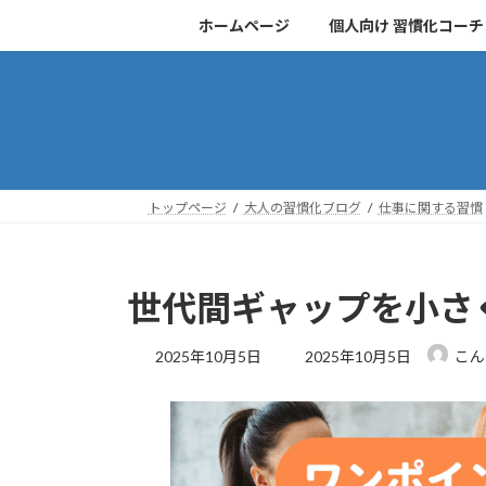
コ
ナ
ホームページ
個人向け 習慣化コー
ン
ビ
テ
ゲ
ン
ー
ツ
シ
へ
ョ
ス
ン
キ
に
トップページ
大人の習慣化ブログ
仕事に関する習慣
ッ
移
プ
動
世代間ギャップを小さ
最
2025年10月5日
2025年10月5日
こん
終
更
新
日
時
: