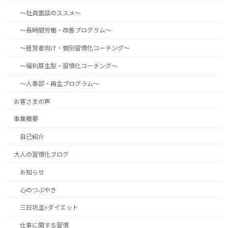
～社員面談のススメ～
～長時間労働・改善プログラム～
～経営者向け・個別習慣化コーチング～
～福利厚生型・習慣化コーチング～
～人事部・再生プログラム～
お客さまの声
事業概要
自己紹介
大人の習慣化ブログ
お知らせ
心のつぶやき
三日坊主×ダイエット
仕事に関する習慣