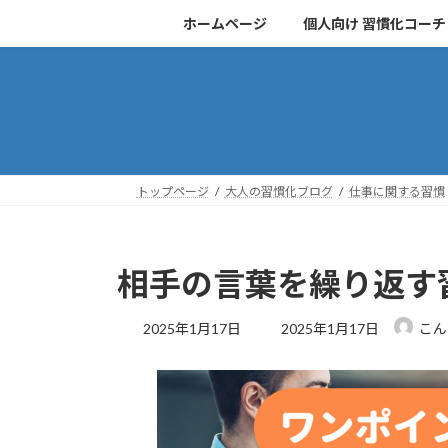
コ
ナ
ホームページ
個人向け 習慣化コー
ン
ビ
テ
ゲ
ン
ー
ツ
シ
へ
ョ
ス
ン
キ
に
トップページ
大人の習慣化ブログ
仕事に関する習慣
ッ
移
プ
動
相手の言葉を繰り返す
最
2025年1月17日
2025年1月17日
こん
終
更
新
日
時
: