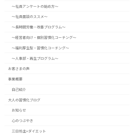
～社員アンケートの始め方～
～社員面談のススメ～
～長時間労働・改善プログラム～
～経営者向け・個別習慣化コーチング～
～福利厚生型・習慣化コーチング～
～人事部・再生プログラム～
お客さまの声
事業概要
自己紹介
大人の習慣化ブログ
お知らせ
心のつぶやき
三日坊主×ダイエット