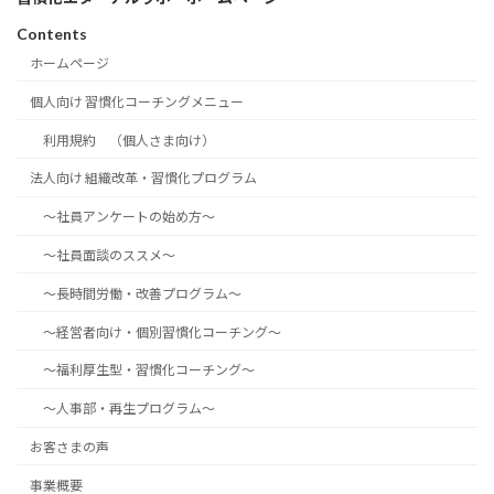
Contents
ホームページ
個人向け 習慣化コーチングメニュー
利用規約 （個人さま向け）
法人向け 組織改革・習慣化プログラム
～社員アンケートの始め方～
～社員面談のススメ～
～長時間労働・改善プログラム～
～経営者向け・個別習慣化コーチング～
～福利厚生型・習慣化コーチング～
～人事部・再生プログラム～
お客さまの声
事業概要