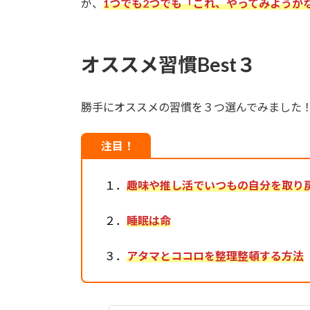
が、
1つでも2つでも「これ、やってみようか
オススメ習慣Best３
勝手にオススメの習慣を３つ選んでみました
注目！
１．
趣味や推し活でいつもの自分を取り
２．
睡眠は命
３．
アタマとココロを整理整頓する方法