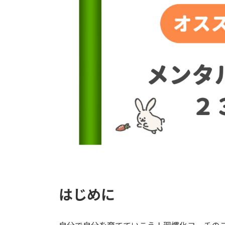
時
:
はじめに