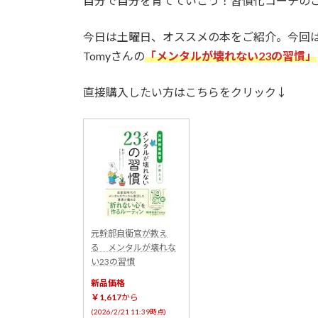
自分で自分を育てていこう！習慣化コーチの
今日は土曜日、オススメの本をご紹介。今回
Tomyさんの
「メンタルが壊れない23の習慣」
直接購入したい方はこちらをクリック↓
元幹部自衛官が教え
る メンタルが壊れな
い23の習慣
新品価格
￥1,617
から
(2026/2/21 11:39時点)