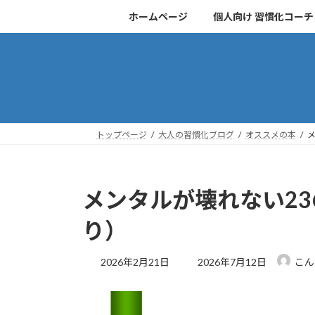
コ
ナ
ホームページ
個人向け 習慣化コー
ン
ビ
テ
ゲ
ン
ー
ツ
シ
へ
ョ
ス
ン
キ
に
トップページ
大人の習慣化ブログ
オススメの本
ッ
移
プ
動
メンタルが壊れない2
り）
最
2026年2月21日
2026年7月12日
こん
終
更
新
日