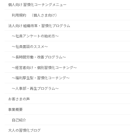
個人向け 習慣化コーチングメニュー
利用規約 （個人さま向け）
法人向け 組織改革・習慣化プログラム
～社員アンケートの始め方～
～社員面談のススメ～
～長時間労働・改善プログラム～
～経営者向け・個別習慣化コーチング～
～福利厚生型・習慣化コーチング～
～人事部・再生プログラム～
お客さまの声
事業概要
自己紹介
大人の習慣化ブログ