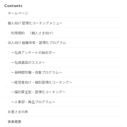
Contents
ホームページ
個人向け 習慣化コーチングメニュー
利用規約 （個人さま向け）
法人向け 組織改革・習慣化プログラム
～社員アンケートの始め方～
～社員面談のススメ～
～長時間労働・改善プログラム～
～経営者向け・個別習慣化コーチング～
～福利厚生型・習慣化コーチング～
～人事部・再生プログラム～
お客さまの声
事業概要