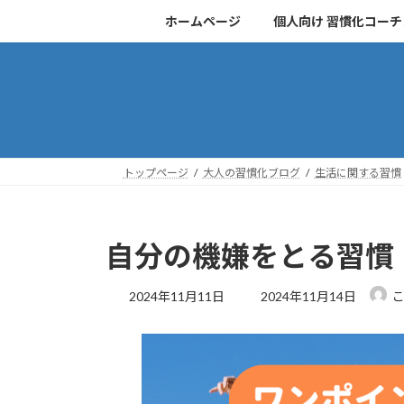
コ
ナ
ホームページ
個人向け 習慣化コー
ン
ビ
テ
ゲ
ン
ー
ツ
シ
へ
ョ
ス
ン
キ
に
トップページ
大人の習慣化ブログ
生活に関する習慣
ッ
移
プ
動
自分の機嫌をとる習慣
最
2024年11月11日
2024年11月14日
終
更
新
日
時
: