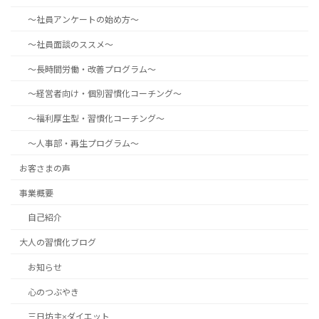
～社員アンケートの始め方～
～社員面談のススメ～
～長時間労働・改善プログラム～
～経営者向け・個別習慣化コーチング～
～福利厚生型・習慣化コーチング～
～人事部・再生プログラム～
お客さまの声
事業概要
自己紹介
大人の習慣化ブログ
お知らせ
心のつぶやき
三日坊主×ダイエット